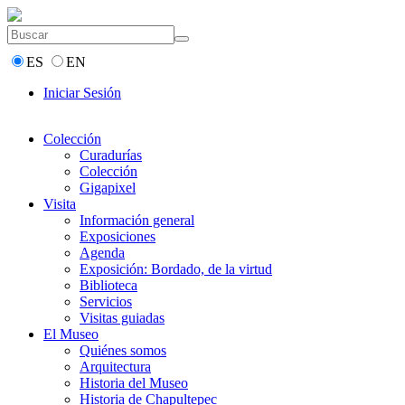
ES
EN
Iniciar Sesión
Colección
Curadurías
Colección
Gigapixel
Visita
Información general
Exposiciones
Agenda
Exposición: Bordado, de la virtud
Biblioteca
Servicios
Visitas guiadas
El Museo
Quiénes somos
Arquitectura
Historia del Museo
Historia de Chapultepec