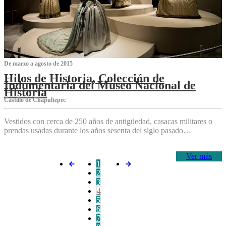
De marzo a agosto de 2015
Hilos de Historia, Colección de
Indumentaria del Museo Nacional de
Historia
Castillo de Chapultepec
Vestidos con cerca de 250 años de antigüedad, casacas militares o
prendas usadas durante los años sesenta del siglo pasado…
Ver más
1
2
3
4
5
6
7