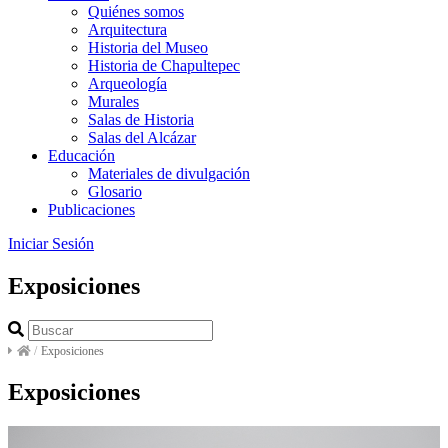
Quiénes somos
Arquitectura
Historia del Museo
Historia de Chapultepec
Arqueología
Murales
Salas de Historia
Salas del Alcázar
Educación
Materiales de divulgación
Glosario
Publicaciones
Iniciar Sesión
Exposiciones
/
Exposiciones
Exposiciones