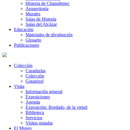
Historia de Chapultepec
Arqueología
Murales
Salas de Historia
Salas del Alcázar
Educación
Materiales de divulgación
Glosario
Publicaciones
Colección
Curadurías
Colección
Gigapixel
Visita
Información general
Exposiciones
Agenda
Exposición: Bordado, de la virtud
Biblioteca
Servicios
Visitas guiadas
El Museo