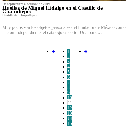
De septiembre a octubre de 2009
Huellas de Miguel Hidalgo en el Castillo de
Chapultepec
Castillo de Chapultepec
Muy pocos son los objetos personales del fundador de México como
nación independiente, el catálogo es corto. Una parte…
1
2
3
4
5
6
7
8
9
10
11
12
13
14
15