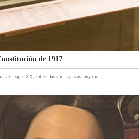
Constitución de 1917
das del siglo XX, entre ellas varias piezas muy raras,…