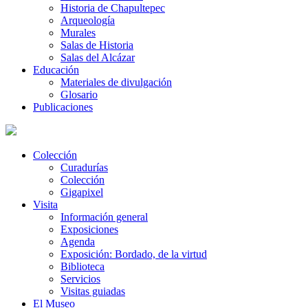
Historia de Chapultepec
Arqueología
Murales
Salas de Historia
Salas del Alcázar
Educación
Materiales de divulgación
Glosario
Publicaciones
Colección
Curadurías
Colección
Gigapixel
Visita
Información general
Exposiciones
Agenda
Exposición: Bordado, de la virtud
Biblioteca
Servicios
Visitas guiadas
El Museo