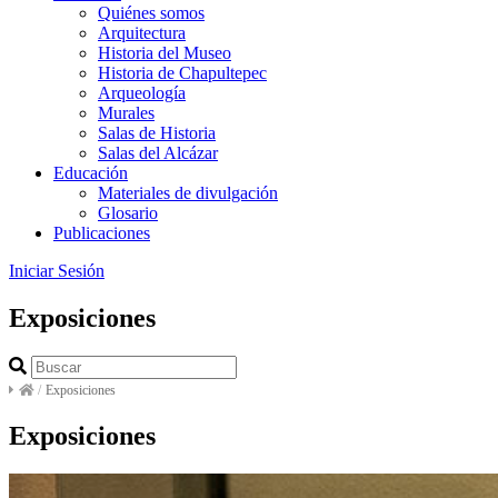
Quiénes somos
Arquitectura
Historia del Museo
Historia de Chapultepec
Arqueología
Murales
Salas de Historia
Salas del Alcázar
Educación
Materiales de divulgación
Glosario
Publicaciones
Iniciar Sesión
Exposiciones
/
Exposiciones
Exposiciones