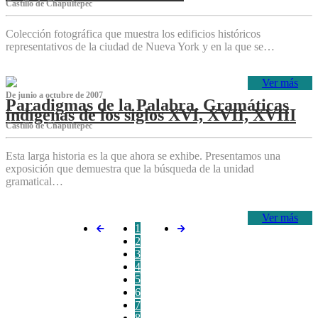
Castillo de Chapultepec
Colección fotográfica que muestra los edificios históricos
representativos de la ciudad de Nueva York y en la que se…
Ver más
De junio a octubre de 2007
Paradigmas de la Palabra. Gramáticas
indígenas de los siglos XVI, XVII, XVIII
Castillo de Chapultepec
Esta larga historia es la que ahora se exhibe. Presentamos una
exposición que demuestra que la búsqueda de la unidad
gramatical…
Ver más
1
2
3
4
5
6
7
8