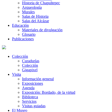
Historia de Chapultepec
Arqueología
Murales
Salas de Historia
Salas del Alcázar
Educación
Materiales de divulgación
Glosario
Publicaciones
Colección
Curadurías
Colección
Gigapixel
Visita
Información general
Exposiciones
Agenda
Exposición: Bordado, de la virtud
Biblioteca
Servicios
Visitas guiadas
El Museo