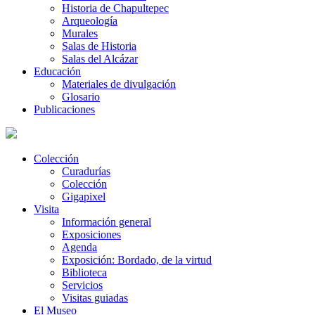
Historia de Chapultepec
Arqueología
Murales
Salas de Historia
Salas del Alcázar
Educación
Materiales de divulgación
Glosario
Publicaciones
Colección
Curadurías
Colección
Gigapixel
Visita
Información general
Exposiciones
Agenda
Exposición: Bordado, de la virtud
Biblioteca
Servicios
Visitas guiadas
El Museo