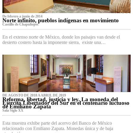
De febrero a junio de 2014
Norte infinito, pueblos indígenas en movimiento
Castillo de Chapultepec
En el extenso norte de México, donde los paisajes van desde el
desierto costero hasta la imponente sierra, existe una…
DE AGOSTO DE 2018 A ABRIL DE 2019
Reforma, libertad, justicia y ley. La moneda del
Ejército Libertador del Sur en el centenario luctuoso
de Emiliano Zapata
Sala Siglo XX
Esta muestra exhibe parte del acervo del Banco de México
relacionado con Emiliano Zapata. Monedas única y de baja