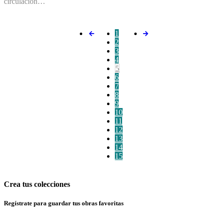
circulación…
1
2
3
4
5
6
7
8
9
10
11
12
13
14
15
Crea tus colecciones
Regístrate para guardar tus obras favoritas