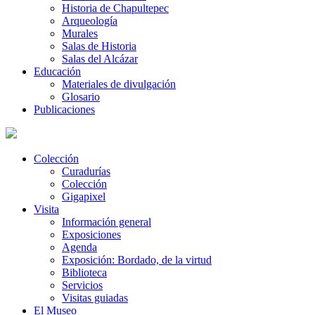
Historia de Chapultepec
Arqueología
Murales
Salas de Historia
Salas del Alcázar
Educación
Materiales de divulgación
Glosario
Publicaciones
Colección
Curadurías
Colección
Gigapixel
Visita
Información general
Exposiciones
Agenda
Exposición: Bordado, de la virtud
Biblioteca
Servicios
Visitas guiadas
El Museo