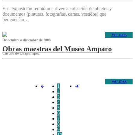
Esta exposición reunió una diversa colección de objetos y
documentos (pinturas, fotografías, cartas, vestidos) que
pertenecían…
Ver más
De octubre a diciembre de 2008
Obras maestras del Museo Amparo
Castillo de Chapultepec
‌
Ver más
1
2
3
4
5
6
7
8
9
10