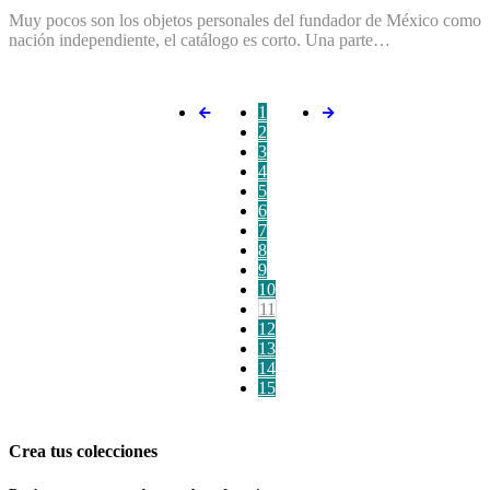
Muy pocos son los objetos personales del fundador de México como
nación independiente, el catálogo es corto. Una parte…
1
2
3
4
5
6
7
8
9
10
11
12
13
14
15
Crea tus colecciones