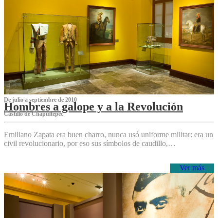
De julio a septiembre de 2010
Hombres a galope y a la Revolución
Castillo de Chapultepec
Emiliano Zapata era buen charro, nunca usó uniforme militar: era un
civil revolucionario, por eso sus símbolos de caudillo,…
Ver más