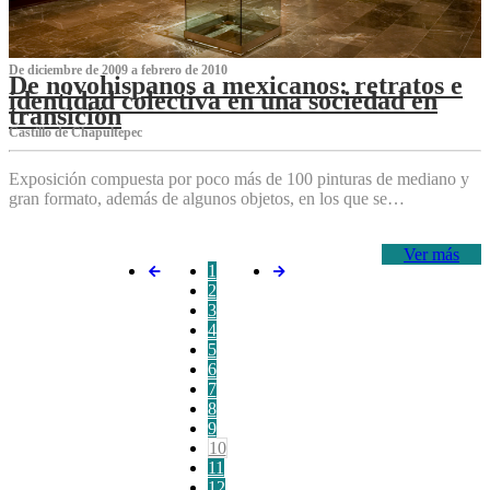
De diciembre de 2009 a febrero de 2010
De novohispanos a mexicanos: retratos e
identidad colectiva en una sociedad en
transición
Castillo de Chapultepec
Exposición compuesta por poco más de 100 pinturas de mediano y
gran formato, además de algunos objetos, en los que se…
Ver más
1
2
3
4
5
6
7
8
9
10
11
12