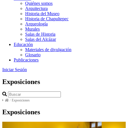
Quiénes somos
Arquitectura
Historia del Museo
Historia de Chapultepec
Arqueología
Murales
Salas de Historia
Salas del Alcázar
Educación
Materiales de divulgación
Glosario
Publicaciones
Iniciar Sesión
Exposiciones
/
Exposiciones
Exposiciones