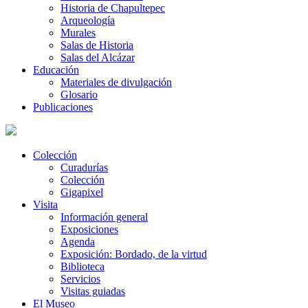
Historia de Chapultepec
Arqueología
Murales
Salas de Historia
Salas del Alcázar
Educación
Materiales de divulgación
Glosario
Publicaciones
Colección
Curadurías
Colección
Gigapixel
Visita
Información general
Exposiciones
Agenda
Exposición: Bordado, de la virtud
Biblioteca
Servicios
Visitas guiadas
El Museo