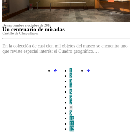
De septiembre a octubre de 2016
Un centenario de miradas
Castillo de Chapultepec
En la colección de casi cien mil objetos del museo se encuentra uno
que reviste especial interés: el Cuadro geográfico,…
1
2
3
4
5
6
7
8
9
10
11
12