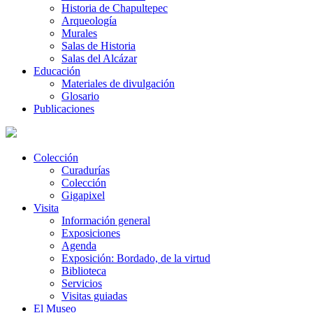
Historia de Chapultepec
Arqueología
Murales
Salas de Historia
Salas del Alcázar
Educación
Materiales de divulgación
Glosario
Publicaciones
Colección
Curadurías
Colección
Gigapixel
Visita
Información general
Exposiciones
Agenda
Exposición: Bordado, de la virtud
Biblioteca
Servicios
Visitas guiadas
El Museo