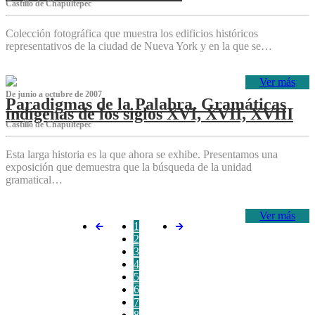
Castillo de Chapultepec
Colección fotográfica que muestra los edificios históricos
representativos de la ciudad de Nueva York y en la que se…
Ver más
De junio a octubre de 2007
Paradigmas de la Palabra. Gramáticas
indígenas de los siglos XVI, XVII, XVIII
Castillo de Chapultepec
Esta larga historia es la que ahora se exhibe. Presentamos una
exposición que demuestra que la búsqueda de la unidad
gramatical…
Ver más
1
2
3
4
5
6
7
8