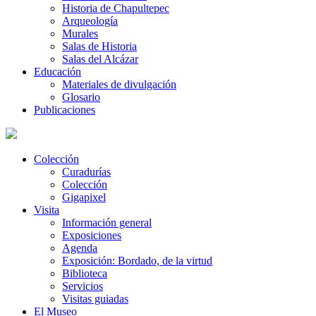
Historia de Chapultepec
Arqueología
Murales
Salas de Historia
Salas del Alcázar
Educación
Materiales de divulgación
Glosario
Publicaciones
Colección
Curadurías
Colección
Gigapixel
Visita
Información general
Exposiciones
Agenda
Exposición: Bordado, de la virtud
Biblioteca
Servicios
Visitas guiadas
El Museo