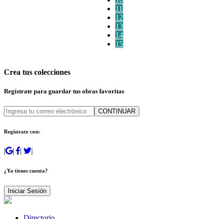
11
12
13
14
15
Crea tus colecciones
Regístrate para guardar tus obras favoritas
CONTINUAR
Regístrate con:
|
|
|
|
¿Ya tienes cuenta?
Iniciar Sesión
Directorio