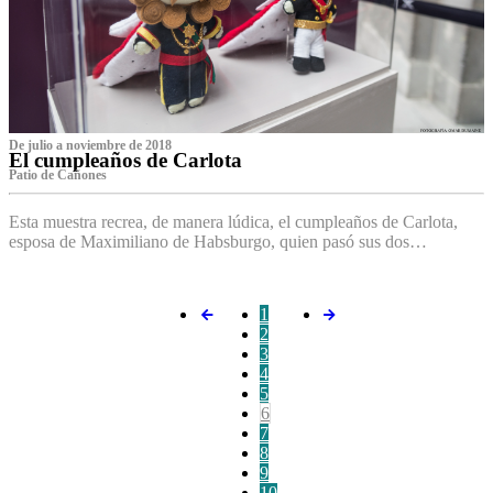
De julio a noviembre de 2018
El cumpleaños de Carlota
Patio de Cañones
Esta muestra recrea, de manera lúdica, el cumpleaños de Carlota,
esposa de Maximiliano de Habsburgo, quien pasó sus dos…
1
2
3
4
5
6
7
8
9
10