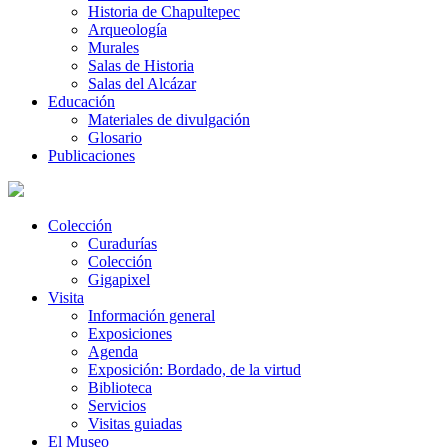
Historia de Chapultepec
Arqueología
Murales
Salas de Historia
Salas del Alcázar
Educación
Materiales de divulgación
Glosario
Publicaciones
Colección
Curadurías
Colección
Gigapixel
Visita
Información general
Exposiciones
Agenda
Exposición: Bordado, de la virtud
Biblioteca
Servicios
Visitas guiadas
El Museo