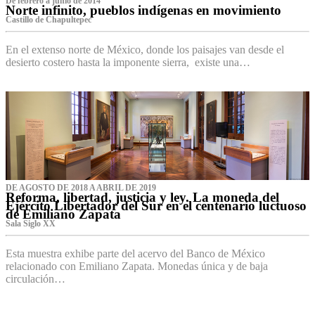
De febrero a junio de 2014
Norte infinito, pueblos indígenas en movimiento
Castillo de Chapultepec
En el extenso norte de México, donde los paisajes van desde el
desierto costero hasta la imponente sierra, existe una…
DE AGOSTO DE 2018 A ABRIL DE 2019
Reforma, libertad, justicia y ley. La moneda del
Ejército Libertador del Sur en el centenario luctuoso
de Emiliano Zapata
Sala Siglo XX
Esta muestra exhibe parte del acervo del Banco de México
relacionado con Emiliano Zapata. Monedas única y de baja
circulación…