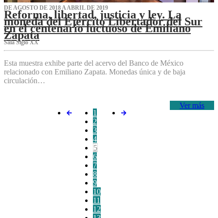
DE AGOSTO DE 2018 A ABRIL DE 2019
Reforma, libertad, justicia y ley. La
moneda del Ejército Libertador del Sur
en el centenario luctuoso de Emiliano
Zapata
Sala Siglo XX
Esta muestra exhibe parte del acervo del Banco de México
relacionado con Emiliano Zapata. Monedas única y de baja
circulación…
Ver más
1
2
3
4
5
6
7
8
9
10
11
12
13