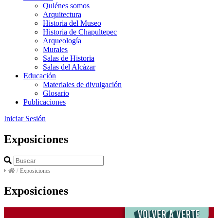
Quiénes somos
Arquitectura
Historia del Museo
Historia de Chapultepec
Arqueología
Murales
Salas de Historia
Salas del Alcázar
Educación
Materiales de divulgación
Glosario
Publicaciones
Iniciar Sesión
Exposiciones
/
Exposiciones
Exposiciones