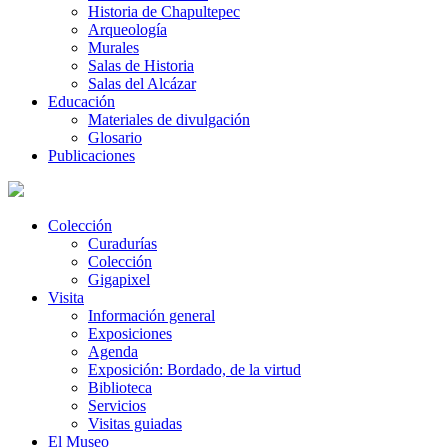
Historia de Chapultepec
Arqueología
Murales
Salas de Historia
Salas del Alcázar
Educación
Materiales de divulgación
Glosario
Publicaciones
Colección
Curadurías
Colección
Gigapixel
Visita
Información general
Exposiciones
Agenda
Exposición: Bordado, de la virtud
Biblioteca
Servicios
Visitas guiadas
El Museo