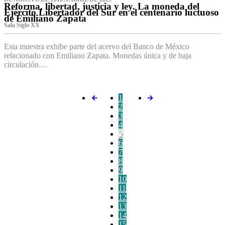
Reforma, libertad, justicia y ley. La moneda del
Ejército Libertador del Sur en el centenario luctuoso
de Emiliano Zapata
Sala Siglo XX
Esta muestra exhibe parte del acervo del Banco de México
relacionado con Emiliano Zapata. Monedas única y de baja
circulación…
1
2
3
4
5
6
7
8
9
10
11
12
13
14
15