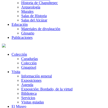
Historia de Chapultepec
Arqueología
Murales
Salas de Historia
Salas del Alcázar
Educación
Materiales de divulgación
Glosario
Publicaciones
Colección
Curadurías
Colección
Gigapixel
Visita
Información general
Exposiciones
Agenda
Exposición: Bordado, de la virtud
Biblioteca
Servicios
Visitas guiadas
El Museo