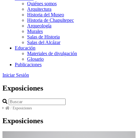
Quiénes somos
Arquitectura
Historia del Museo
Historia de Chapultepec
Arqueología
Murales
Salas de Historia
Salas del Alcázar
Educación
Materiales de divulgación
Glosario
Publicaciones
Iniciar Sesión
Exposiciones
/
Exposiciones
Exposiciones