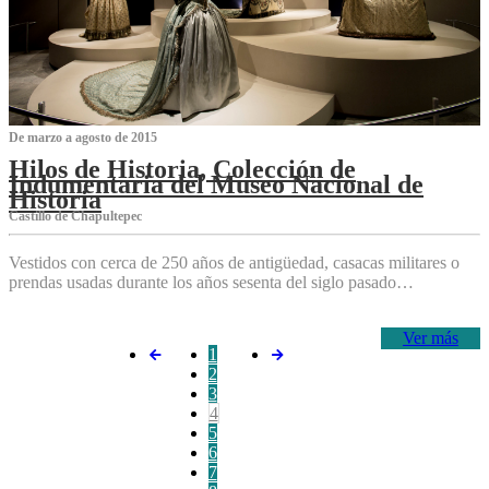
De marzo a agosto de 2015
Hilos de Historia, Colección de
Indumentaria del Museo Nacional de
Historia
Castillo de Chapultepec
Vestidos con cerca de 250 años de antigüedad, casacas militares o
prendas usadas durante los años sesenta del siglo pasado…
Ver más
1
2
3
4
5
6
7