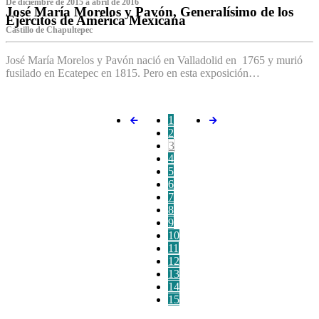
De diciembre de 2015 a abril de 2016
José María Morelos y Pavón, Generalísimo de los
Ejércitos de América Mexicana
C‌astillo de Chapultepec
José María Morelos y Pavón nació en Valladolid en 1765 y murió
fusilado en Ecatepec en 1815. Pero en esta exposición…
1
2
3
4
5
6
7
8
9
10
11
12
13
14
15