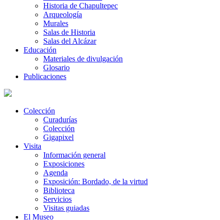
Historia de Chapultepec
Arqueología
Murales
Salas de Historia
Salas del Alcázar
Educación
Materiales de divulgación
Glosario
Publicaciones
Colección
Curadurías
Colección
Gigapixel
Visita
Información general
Exposiciones
Agenda
Exposición: Bordado, de la virtud
Biblioteca
Servicios
Visitas guiadas
El Museo