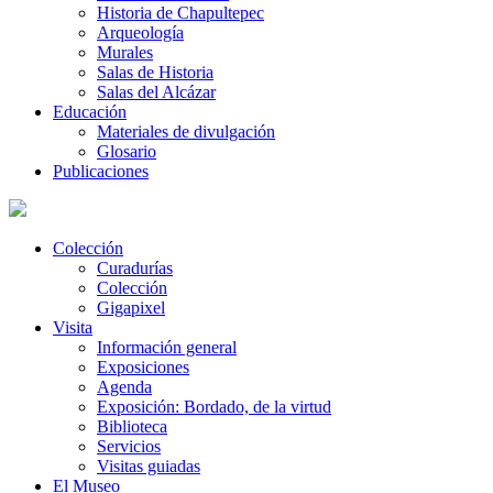
Historia de Chapultepec
Arqueología
Murales
Salas de Historia
Salas del Alcázar
Educación
Materiales de divulgación
Glosario
Publicaciones
Colección
Curadurías
Colección
Gigapixel
Visita
Información general
Exposiciones
Agenda
Exposición: Bordado, de la virtud
Biblioteca
Servicios
Visitas guiadas
El Museo