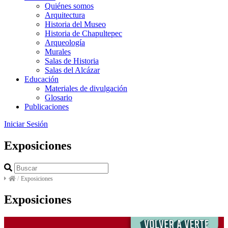
Quiénes somos
Arquitectura
Historia del Museo
Historia de Chapultepec
Arqueología
Murales
Salas de Historia
Salas del Alcázar
Educación
Materiales de divulgación
Glosario
Publicaciones
Iniciar Sesión
Exposiciones
/
Exposiciones
Exposiciones