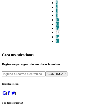
6
7
8
9
10
11
12
13
14
15
Crea tus colecciones
Regístrate para guardar tus obras favoritas
CONTINUAR
Regístrate con:
|
|
|
|
¿Ya tienes cuenta?