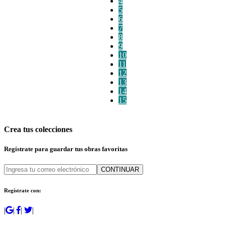
4
5
6
7
8
9
10
11
12
13
14
15
Crea tus colecciones
Regístrate para guardar tus obras favoritas
CONTINUAR
Regístrate con:
|
|
|
|