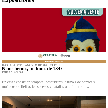
HASTA EL 27 DE AGOSTO DE 2023, 09-17 H
Niños héroes, un lunes de 1847
Patio de Escudos
En esta exposición temporal descubrirás, a través de cómics y
muñecos de fieltro, los sucesos y batallas que formaron…