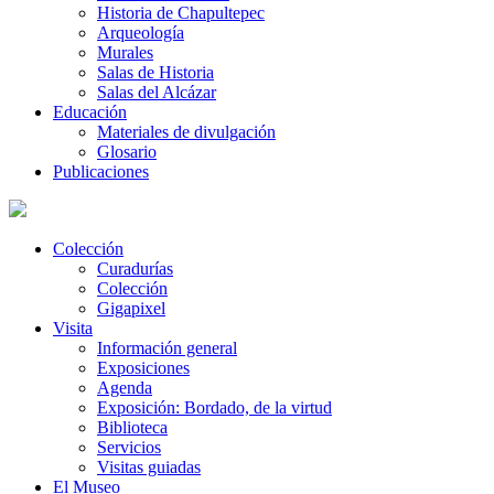
Historia de Chapultepec
Arqueología
Murales
Salas de Historia
Salas del Alcázar
Educación
Materiales de divulgación
Glosario
Publicaciones
Colección
Curadurías
Colección
Gigapixel
Visita
Información general
Exposiciones
Agenda
Exposición: Bordado, de la virtud
Biblioteca
Servicios
Visitas guiadas
El Museo