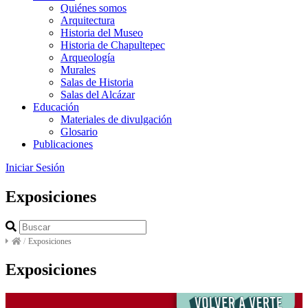
Quiénes somos
Arquitectura
Historia del Museo
Historia de Chapultepec
Arqueología
Murales
Salas de Historia
Salas del Alcázar
Educación
Materiales de divulgación
Glosario
Publicaciones
Iniciar Sesión
Exposiciones
/
Exposiciones
Exposiciones