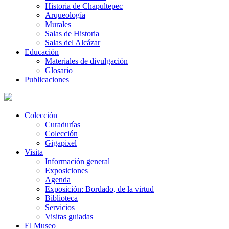
Historia de Chapultepec
Arqueología
Murales
Salas de Historia
Salas del Alcázar
Educación
Materiales de divulgación
Glosario
Publicaciones
Colección
Curadurías
Colección
Gigapixel
Visita
Información general
Exposiciones
Agenda
Exposición: Bordado, de la virtud
Biblioteca
Servicios
Visitas guiadas
El Museo