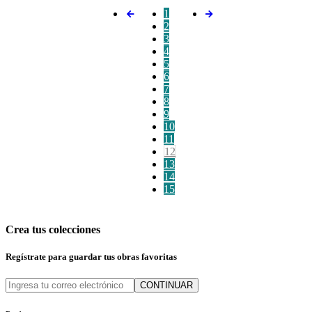
1
2
3
4
5
6
7
8
9
10
11
12
13
14
15
Crea tus colecciones
Regístrate para guardar tus obras favoritas
CONTINUAR