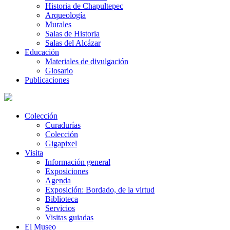
Historia de Chapultepec
Arqueología
Murales
Salas de Historia
Salas del Alcázar
Educación
Materiales de divulgación
Glosario
Publicaciones
Colección
Curadurías
Colección
Gigapixel
Visita
Información general
Exposiciones
Agenda
Exposición: Bordado, de la virtud
Biblioteca
Servicios
Visitas guiadas
El Museo