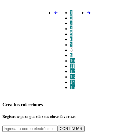
1
2
3
4
5
6
7
8
9
10
11
12
13
14
15
Crea tus colecciones
Regístrate para guardar tus obras favoritas
CONTINUAR