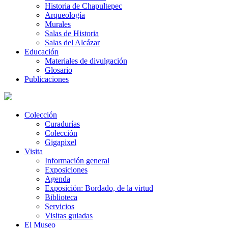
Historia de Chapultepec
Arqueología
Murales
Salas de Historia
Salas del Alcázar
Educación
Materiales de divulgación
Glosario
Publicaciones
Colección
Curadurías
Colección
Gigapixel
Visita
Información general
Exposiciones
Agenda
Exposición: Bordado, de la virtud
Biblioteca
Servicios
Visitas guiadas
El Museo