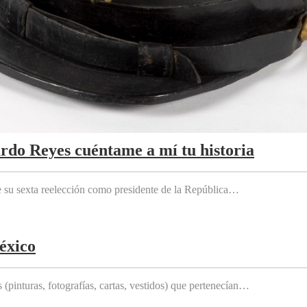
ardo Reyes cuéntame a mí tu historia
e su sexta reelección como presidente de la República…
éxico
(pinturas, fotografías, cartas, vestidos) que pertenecían…