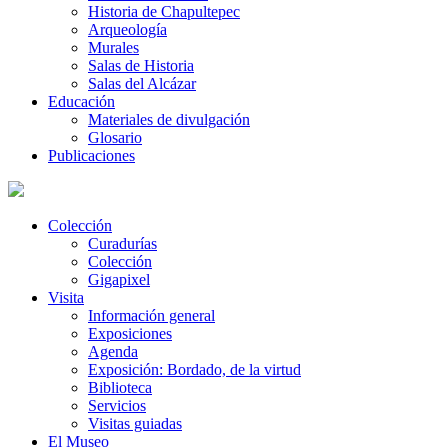
Historia de Chapultepec
Arqueología
Murales
Salas de Historia
Salas del Alcázar
Educación
Materiales de divulgación
Glosario
Publicaciones
Colección
Curadurías
Colección
Gigapixel
Visita
Información general
Exposiciones
Agenda
Exposición: Bordado, de la virtud
Biblioteca
Servicios
Visitas guiadas
El Museo