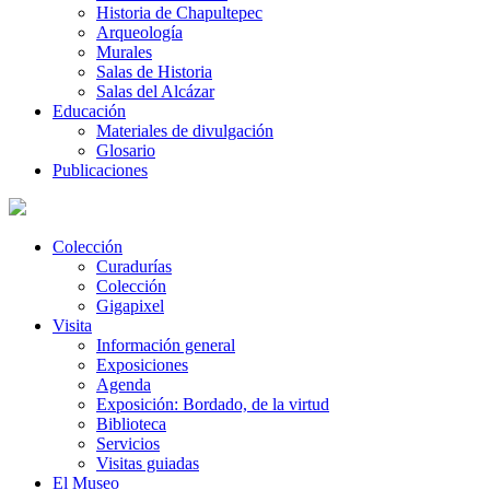
Historia de Chapultepec
Arqueología
Murales
Salas de Historia
Salas del Alcázar
Educación
Materiales de divulgación
Glosario
Publicaciones
Colección
Curadurías
Colección
Gigapixel
Visita
Información general
Exposiciones
Agenda
Exposición: Bordado, de la virtud
Biblioteca
Servicios
Visitas guiadas
El Museo