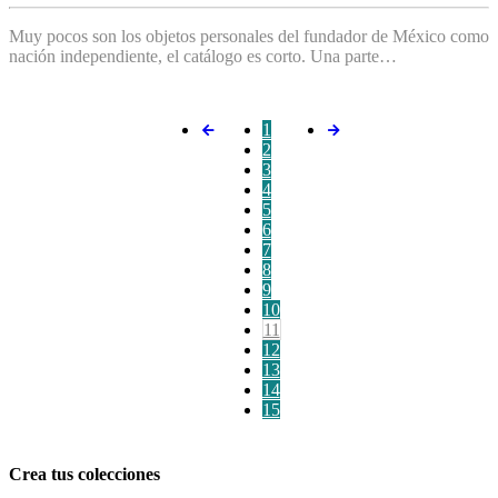
Muy pocos son los objetos personales del fundador de México como
nación independiente, el catálogo es corto. Una parte…
1
2
3
4
5
6
7
8
9
10
11
12
13
14
15
Crea tus colecciones