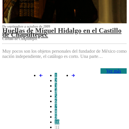
De septiembre a octubre de 2009
Huellas de Miguel Hidalgo en el Castillo
de Chapultepec
Castillo de Chapultepec
Muy pocos son los objetos personales del fundador de México como
nación independiente, el catálogo es corto. Una parte…
Ver más
1
2
3
4
5
6
7
8
9
10
11