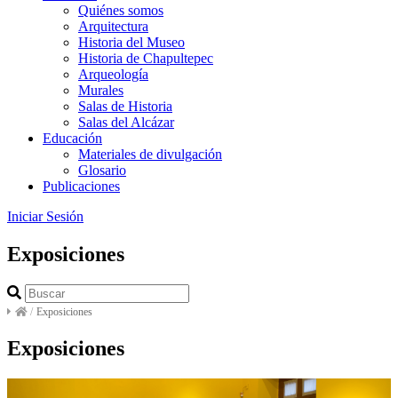
Quiénes somos
Arquitectura
Historia del Museo
Historia de Chapultepec
Arqueología
Murales
Salas de Historia
Salas del Alcázar
Educación
Materiales de divulgación
Glosario
Publicaciones
Iniciar Sesión
Exposiciones
/
Exposiciones
Exposiciones