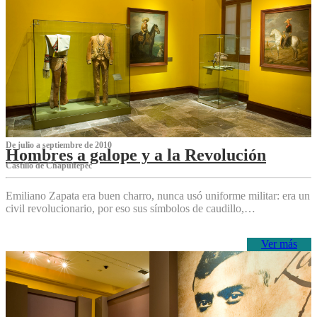
De julio a septiembre de 2010
Hombres a galope y a la Revolución
Castillo de Chapultepec
Emiliano Zapata era buen charro, nunca usó uniforme militar: era un
civil revolucionario, por eso sus símbolos de caudillo,…
Ver más