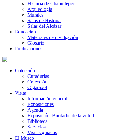
Historia de Chapultepec
Arqueología
Murales
Salas de Historia
Salas del Alcázar
Educación
Materiales de divulgación
Glosario
Publicaciones
Colección
Curadurías
Colección
Gigapixel
Visita
Información general
Exposiciones
Agenda
Exposición: Bordado, de la virtud
Biblioteca
Servicios
Visitas guiadas
El Museo