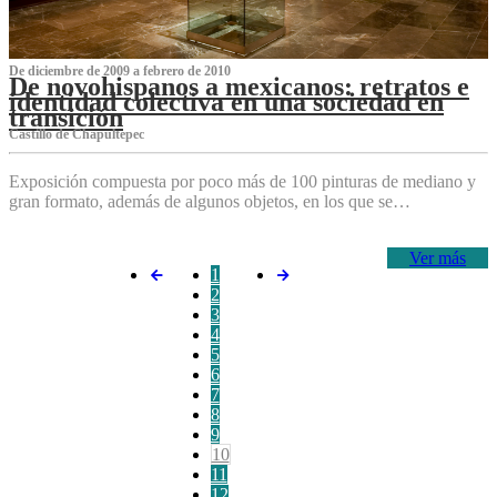
De diciembre de 2009 a febrero de 2010
De novohispanos a mexicanos: retratos e
identidad colectiva en una sociedad en
transición
Castillo de Chapultepec
Exposición compuesta por poco más de 100 pinturas de mediano y
gran formato, además de algunos objetos, en los que se…
Ver más
1
2
3
4
5
6
7
8
9
10
11
12