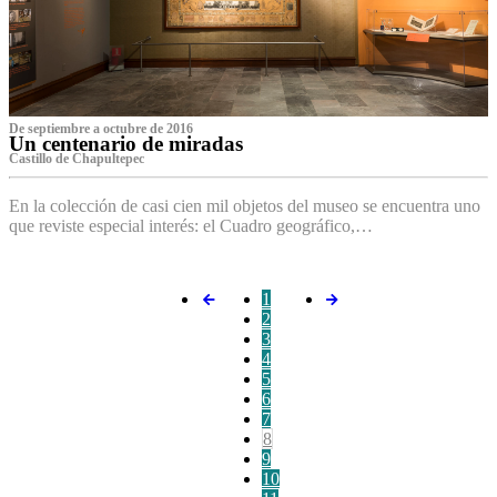
De septiembre a octubre de 2016
Un centenario de miradas
Castillo de Chapultepec
En la colección de casi cien mil objetos del museo se encuentra uno
que reviste especial interés: el Cuadro geográfico,…
1
2
3
4
5
6
7
8
9
10