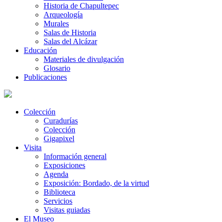
Historia de Chapultepec
Arqueología
Murales
Salas de Historia
Salas del Alcázar
Educación
Materiales de divulgación
Glosario
Publicaciones
Colección
Curadurías
Colección
Gigapixel
Visita
Información general
Exposiciones
Agenda
Exposición: Bordado, de la virtud
Biblioteca
Servicios
Visitas guiadas
El Museo