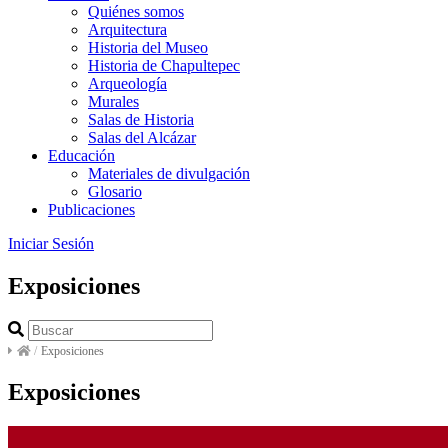
Quiénes somos
Arquitectura
Historia del Museo
Historia de Chapultepec
Arqueología
Murales
Salas de Historia
Salas del Alcázar
Educación
Materiales de divulgación
Glosario
Publicaciones
Iniciar Sesión
Exposiciones
/
Exposiciones
Exposiciones