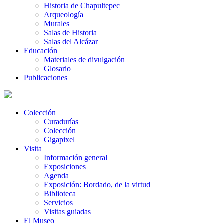
Historia de Chapultepec
Arqueología
Murales
Salas de Historia
Salas del Alcázar
Educación
Materiales de divulgación
Glosario
Publicaciones
Colección
Curadurías
Colección
Gigapixel
Visita
Información general
Exposiciones
Agenda
Exposición: Bordado, de la virtud
Biblioteca
Servicios
Visitas guiadas
El Museo