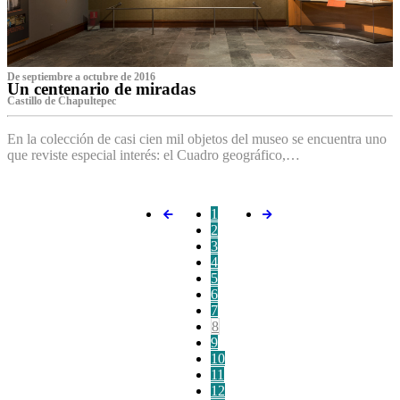
De septiembre a octubre de 2016
Un centenario de miradas
Castillo de Chapultepec
En la colección de casi cien mil objetos del museo se encuentra uno
que reviste especial interés: el Cuadro geográfico,…
1
2
3
4
5
6
7
8
9
10
11
12