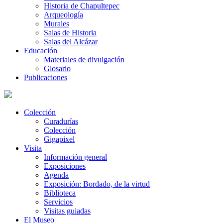
Historia de Chapultepec
Arqueología
Murales
Salas de Historia
Salas del Alcázar
Educación
Materiales de divulgación
Glosario
Publicaciones
Colección
Curadurías
Colección
Gigapixel
Visita
Información general
Exposiciones
Agenda
Exposición: Bordado, de la virtud
Biblioteca
Servicios
Visitas guiadas
El Museo