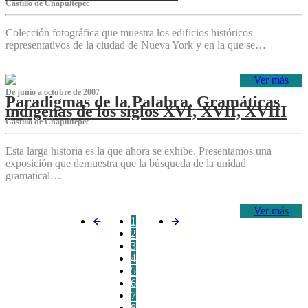
Castillo de Chapultepec
Colección fotográfica que muestra los edificios históricos
representativos de la ciudad de Nueva York y en la que se…
Ver más
De junio a octubre de 2007
Paradigmas de la Palabra. Gramáticas
indígenas de los siglos XVI, XVII, XVIII
Castillo de Chapultepec
Esta larga historia es la que ahora se exhibe. Presentamos una
exposición que demuestra que la búsqueda de la unidad
gramatical…
Ver más
1
2
3
4
5
6
7
8