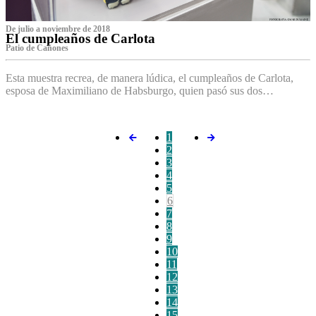
De julio a noviembre de 2018
El cumpleaños de Carlota
Patio de Cañones
Esta muestra recrea, de manera lúdica, el cumpleaños de Carlota,
esposa de Maximiliano de Habsburgo, quien pasó sus dos…
1
2
3
4
5
6
7
8
9
10
11
12
13
14
15