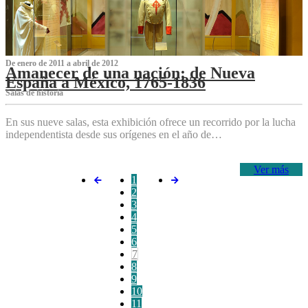
De enero de 2011 a abril de 2012
Amanecer de una nación: de Nueva
España a México, 1765-1836
Salas de historia
En sus nueve salas, esta exhibición ofrece un recorrido por la lucha
independentista desde sus orígenes en el año de…
Ver más
1
2
3
4
5
6
7
8
9
10
11