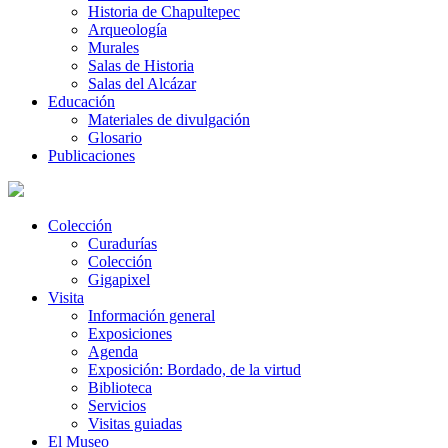
Historia de Chapultepec
Arqueología
Murales
Salas de Historia
Salas del Alcázar
Educación
Materiales de divulgación
Glosario
Publicaciones
Colección
Curadurías
Colección
Gigapixel
Visita
Información general
Exposiciones
Agenda
Exposición: Bordado, de la virtud
Biblioteca
Servicios
Visitas guiadas
El Museo