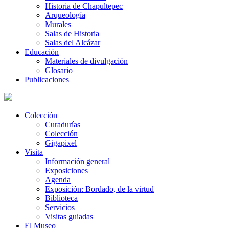
Historia de Chapultepec
Arqueología
Murales
Salas de Historia
Salas del Alcázar
Educación
Materiales de divulgación
Glosario
Publicaciones
Colección
Curadurías
Colección
Gigapixel
Visita
Información general
Exposiciones
Agenda
Exposición: Bordado, de la virtud
Biblioteca
Servicios
Visitas guiadas
El Museo