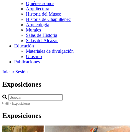
Quiénes somos
Arquitectura
Historia del Museo
Historia de Chapultepec
Arqueología
Murales
Salas de Historia
Salas del Alcázar
Educación
Materiales de divulgación
Glosario
Publicaciones
Iniciar Sesión
Exposiciones
/
Exposiciones
Exposiciones