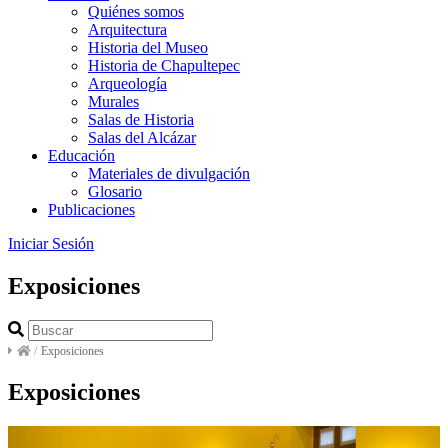
Quiénes somos
Arquitectura
Historia del Museo
Historia de Chapultepec
Arqueología
Murales
Salas de Historia
Salas del Alcázar
Educación
Materiales de divulgación
Glosario
Publicaciones
Iniciar Sesión
Exposiciones
/
Exposiciones
Exposiciones