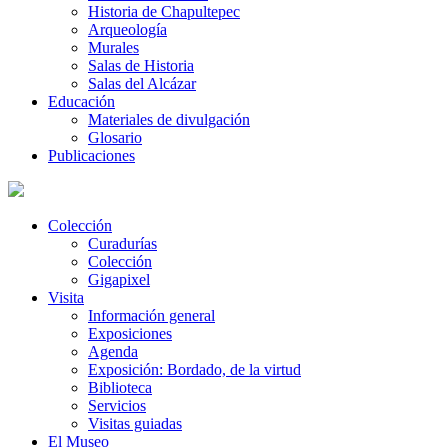
Historia de Chapultepec
Arqueología
Murales
Salas de Historia
Salas del Alcázar
Educación
Materiales de divulgación
Glosario
Publicaciones
Colección
Curadurías
Colección
Gigapixel
Visita
Información general
Exposiciones
Agenda
Exposición: Bordado, de la virtud
Biblioteca
Servicios
Visitas guiadas
El Museo