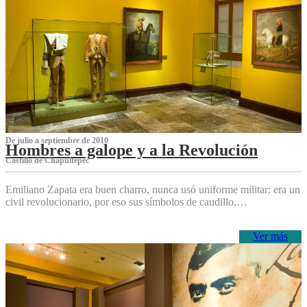
De julio a septiembre de 2010
Hombres a galope y a la Revolución
Castillo de Chapultepec
Emiliano Zapata era buen charro, nunca usó uniforme militar: era un
civil revolucionario, por eso sus símbolos de caudillo,…
Ver más