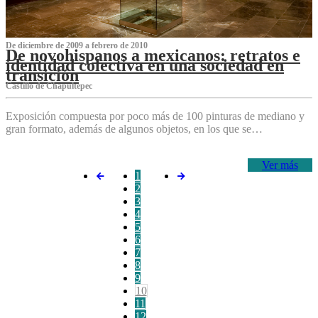
De diciembre de 2009 a febrero de 2010
De novohispanos a mexicanos: retratos e
identidad colectiva en una sociedad en
transición
Castillo de Chapultepec
Exposición compuesta por poco más de 100 pinturas de mediano y
gran formato, además de algunos objetos, en los que se…
Ver más
1
2
3
4
5
6
7
8
9
10
11
12