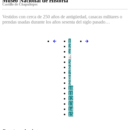
Museo Nacional de Historia
Castillo de Chapultepec
Vestidos con cerca de 250 años de antigüedad, casacas militares o
prendas usadas durante los años sesenta del siglo pasado…
1
2
3
4
5
6
7
8
9
10
11
12
13
14
15