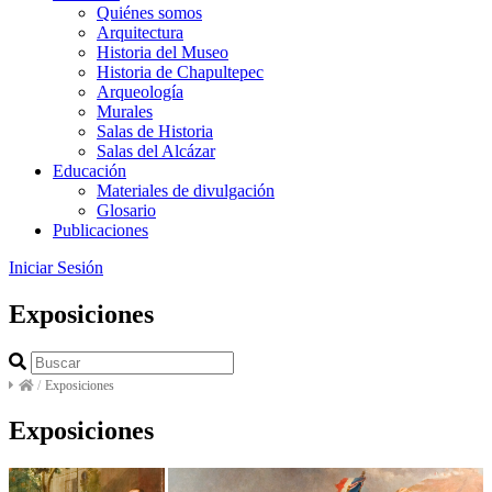
Quiénes somos
Arquitectura
Historia del Museo
Historia de Chapultepec
Arqueología
Murales
Salas de Historia
Salas del Alcázar
Educación
Materiales de divulgación
Glosario
Publicaciones
Iniciar Sesión
Exposiciones
/
Exposiciones
Exposiciones