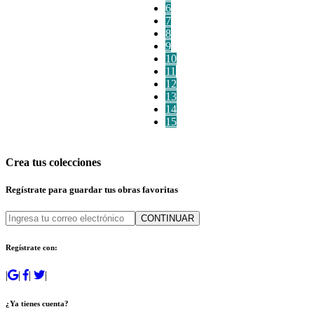
6
7
8
9
10
11
12
13
14
15
Crea tus colecciones
Regístrate para guardar tus obras favoritas
CONTINUAR
Regístrate con:
|
|
|
|
¿Ya tienes cuenta?