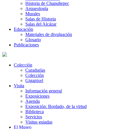
Historia de Chapultepec
Arqueología
Murales
Salas de Historia
Salas del Alcázar
Educación
Materiales de divulgación
Glosario
Publicaciones
Colección
Curadurías
Colección
Gigapixel
Visita
Información general
Exposiciones
Agenda
Exposición: Bordado, de la virtud
Biblioteca
Servicios
Visitas guiadas
El Museo