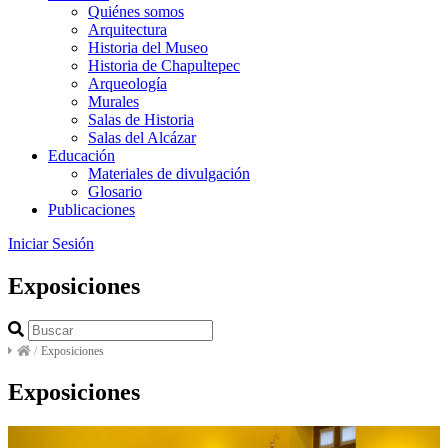
Quiénes somos
Arquitectura
Historia del Museo
Historia de Chapultepec
Arqueología
Murales
Salas de Historia
Salas del Alcázar
Educación
Materiales de divulgación
Glosario
Publicaciones
Iniciar Sesión
Exposiciones
/
Exposiciones
Exposiciones