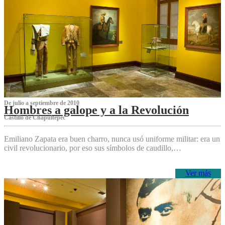
De julio a septiembre de 2010
Hombres a galope y a la Revolución
Castillo de Chapultepec
Emiliano Zapata era buen charro, nunca usó uniforme militar: era un
civil revolucionario, por eso sus símbolos de caudillo,…
Ver más