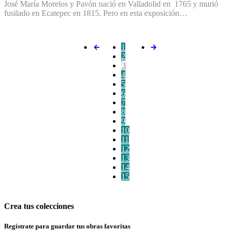
José María Morelos y Pavón nació en Valladolid en 1765 y murió
fusilado en Ecatepec en 1815. Pero en esta exposición…
1
2
3
4
5
6
7
8
9
10
11
12
13
14
15
Crea tus colecciones
Regístrate para guardar tus obras favoritas