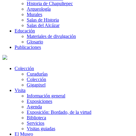
Historia de Chapultepec
Arqueología
Murales
Salas de Historia
Salas del Alcázar
Educación
Materiales de divulgación
Glosario
Publicaciones
Colección
Curadurías
Colección
Gigapixel
Visita
Información general
Exposiciones
Agenda
Exposición: Bordado, de la virtud
Biblioteca
Servicios
Visitas guiadas
El Museo