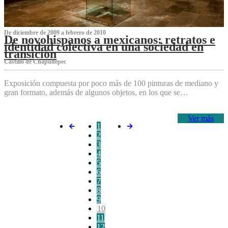
De diciembre de 2009 a febrero de 2010
De novohispanos a mexicanos: retratos e
identidad colectiva en una sociedad en
transición
Castillo de Chapultepec
Exposición compuesta por poco más de 100 pinturas de mediano y
gran formato, además de algunos objetos, en los que se…
Ver más
1
2
3
4
5
6
7
8
9
10
11
12