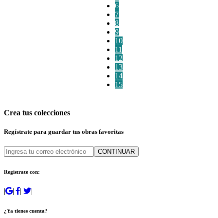
6
7
8
9
10
11
12
13
14
15
Crea tus colecciones
Regístrate para guardar tus obras favoritas
CONTINUAR
Regístrate con:
|
|
|
|
¿Ya tienes cuenta?