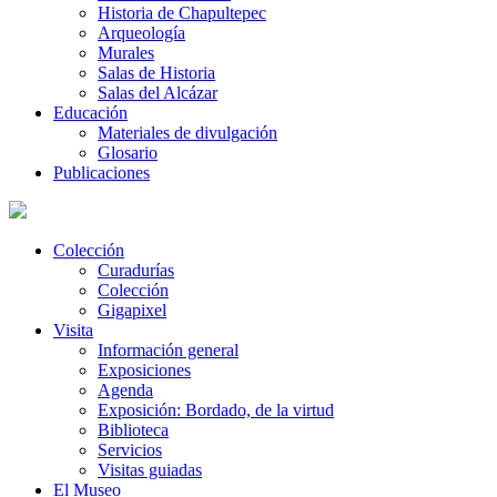
Historia de Chapultepec
Arqueología
Murales
Salas de Historia
Salas del Alcázar
Educación
Materiales de divulgación
Glosario
Publicaciones
Colección
Curadurías
Colección
Gigapixel
Visita
Información general
Exposiciones
Agenda
Exposición: Bordado, de la virtud
Biblioteca
Servicios
Visitas guiadas
El Museo