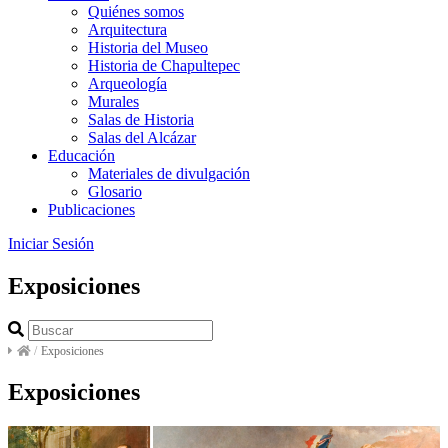
Quiénes somos
Arquitectura
Historia del Museo
Historia de Chapultepec
Arqueología
Murales
Salas de Historia
Salas del Alcázar
Educación
Materiales de divulgación
Glosario
Publicaciones
Iniciar Sesión
Exposiciones
/
Exposiciones
Exposiciones