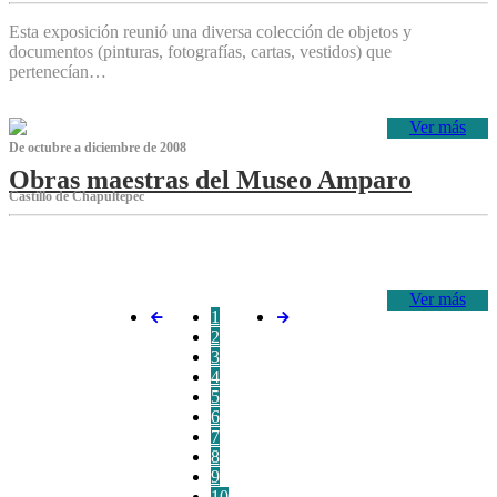
Esta exposición reunió una diversa colección de objetos y
documentos (pinturas, fotografías, cartas, vestidos) que
pertenecían…
Ver más
De octubre a diciembre de 2008
Obras maestras del Museo Amparo
Castillo de Chapultepec
‌
Ver más
1
2
3
4
5
6
7
8
9
10