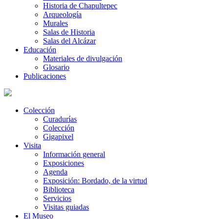
Historia de Chapultepec
Arqueología
Murales
Salas de Historia
Salas del Alcázar
Educación
Materiales de divulgación
Glosario
Publicaciones
Colección
Curadurías
Colección
Gigapixel
Visita
Información general
Exposiciones
Agenda
Exposición: Bordado, de la virtud
Biblioteca
Servicios
Visitas guiadas
El Museo