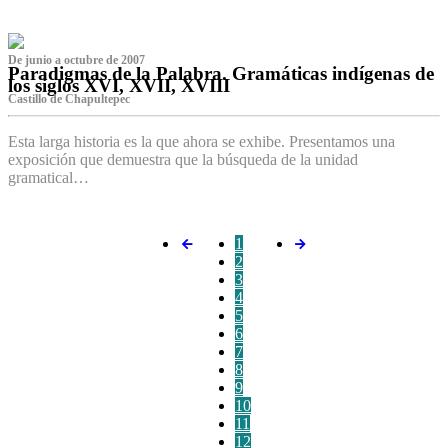
De junio a octubre de 2007
Paradigmas de la Palabra. Gramáticas indígenas de
los siglos XVI, XVII, XVIII
Castillo de Chapultepec
Esta larga historia es la que ahora se exhibe. Presentamos una
exposición que demuestra que la búsqueda de la unidad
gramatical…
1
2
3
4
5
6
7
8
9
10
11
12