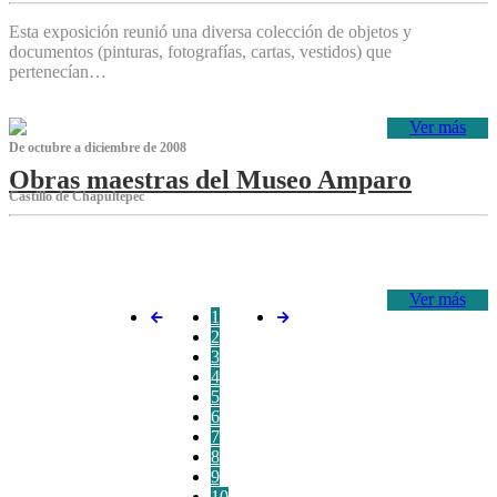
Esta exposición reunió una diversa colección de objetos y
documentos (pinturas, fotografías, cartas, vestidos) que
pertenecían…
Ver más
De octubre a diciembre de 2008
Obras maestras del Museo Amparo
Castillo de Chapultepec
‌
Ver más
1
2
3
4
5
6
7
8
9
10