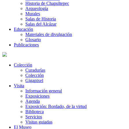
Historia de Chapultepec
Arqueología
Murales
Salas de Historia
Salas del Alcázar
Educación
Materiales de divulgación
Glosario
Publicaciones
Colección
Curadurías
Colección
Gigapixel
Visita
Información general
Exposiciones
Agenda
Exposición: Bordado, de la virtud
Biblioteca
Servicios
Visitas guiadas
El Museo