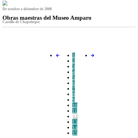
De octubre a diciembre de 2008
Obras maestras del Museo Amparo
Castillo de Chapultepec
‌
1
2
3
4
5
6
7
8
9
10
11
12
13
14
15