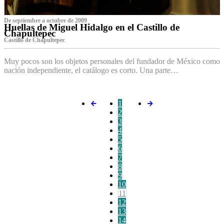
De septiembre a octubre de 2009
Huellas de Miguel Hidalgo en el Castillo de
Chapultepec
Castillo de Chapultepec
Muy pocos son los objetos personales del fundador de México como
nación independiente, el catálogo es corto. Una parte…
1
2
3
4
5
6
7
8
9
10
11
12
13
14