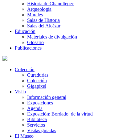
Historia de Chapultepec
Arqueología
Murales
Salas de Historia
Salas del Alcázar
Educación
Materiales de divulgación
Glosario
Publicaciones
Colección
Curadurías
Colección
Gigapixel
Visita
Información general
Exposiciones
Agenda
Exposición: Bordado, de la virtud
Biblioteca
Servicios
Visitas guiadas
El Museo