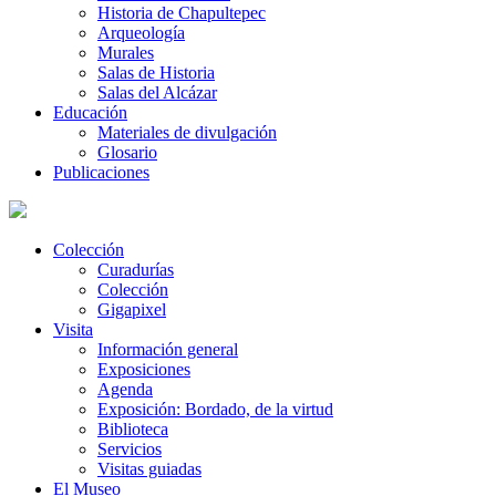
Historia de Chapultepec
Arqueología
Murales
Salas de Historia
Salas del Alcázar
Educación
Materiales de divulgación
Glosario
Publicaciones
Colección
Curadurías
Colección
Gigapixel
Visita
Información general
Exposiciones
Agenda
Exposición: Bordado, de la virtud
Biblioteca
Servicios
Visitas guiadas
El Museo