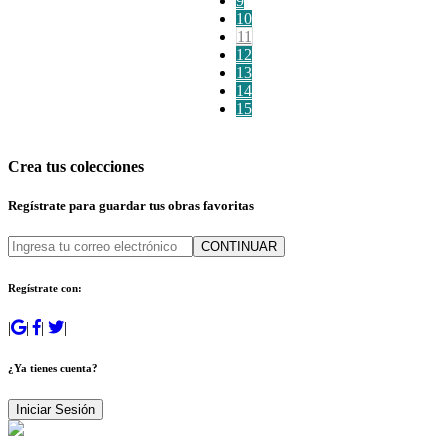
9
10
11
12
13
14
15
Crea tus colecciones
Regístrate para guardar tus obras favoritas
CONTINUAR
Regístrate con:
|
|
|
|
¿Ya tienes cuenta?
Iniciar Sesión