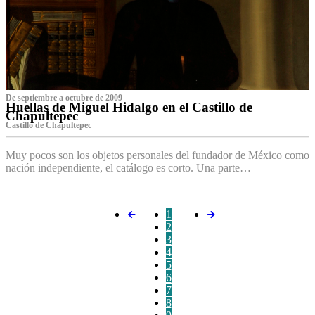
De septiembre a octubre de 2009
Huellas de Miguel Hidalgo en el Castillo de
Chapultepec
Castillo de Chapultepec
Muy pocos son los objetos personales del fundador de México como
nación independiente, el catálogo es corto. Una parte…
1
2
3
4
5
6
7
8