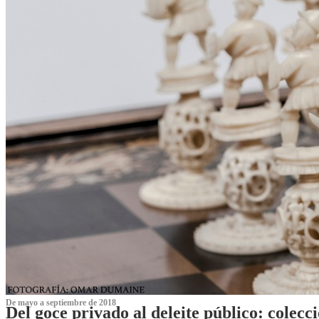
De mayo a septiembre de 2018
Del goce privado al deleite público: cole