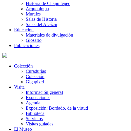
Historia de Chapultepec
Arqueología
Murales
Salas de Historia
Salas del Alcázar
Educación
Materiales de divulgación
Glosario
Publicaciones
Colección
Curadurías
Colección
Gigapixel
Visita
Información general
Exposiciones
Agenda
Exposición: Bordado, de la virtud
Biblioteca
Servicios
Visitas guiadas
El Museo