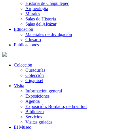
Historia de Chapultepec
Arqueología
Murales
Salas de Historia
Salas del Alcázar
Educación
Materiales de divulgación
Glosario
Publicaciones
Colección
Curadurías
Colección
Gigapixel
Visita
Información general
Exposiciones
Agenda
Exposición: Bordado, de la virtud
Biblioteca
Servicios
Visitas guiadas
El Museo