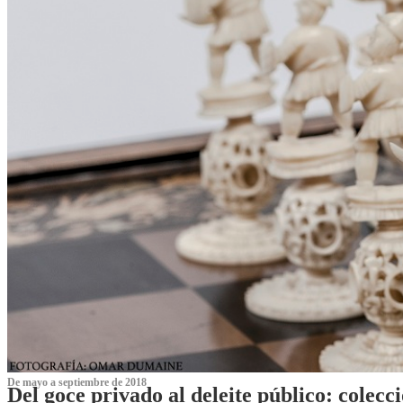
De mayo a septiembre de 2018
Del goce privado al deleite público: cole