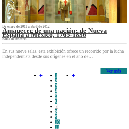
De enero de 2011 a abril de 2012
Amanecer de una nación: de Nueva
España a México, 1765-1836
Salas de historia
En sus nueve salas, esta exhibición ofrece un recorrido por la lucha
independentista desde sus orígenes en el año de…
Ver más
1
2
3
4
5
6
7
8
9
10
11