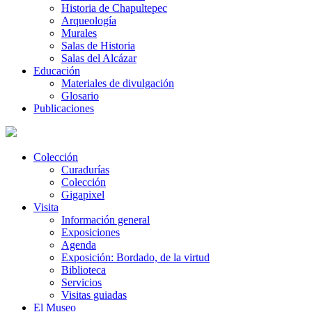
Historia de Chapultepec
Arqueología
Murales
Salas de Historia
Salas del Alcázar
Educación
Materiales de divulgación
Glosario
Publicaciones
Colección
Curadurías
Colección
Gigapixel
Visita
Información general
Exposiciones
Agenda
Exposición: Bordado, de la virtud
Biblioteca
Servicios
Visitas guiadas
El Museo