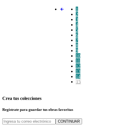
1
2
3
4
5
6
7
8
9
10
11
12
13
14
15
Crea tus colecciones
Regístrate para guardar tus obras favoritas
CONTINUAR