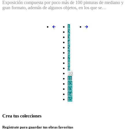
Exposición compuesta por poco más de 100 pinturas de mediano y
gran formato, además de algunos objetos, en los que se…
1
2
3
4
5
6
7
8
9
10
11
12
13
14
15
Crea tus colecciones
Regístrate para guardar tus obras favoritas