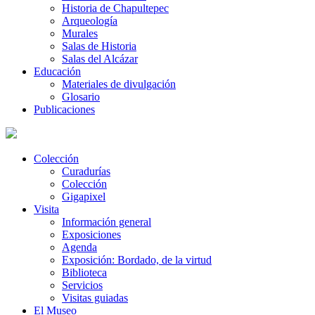
Historia de Chapultepec
Arqueología
Murales
Salas de Historia
Salas del Alcázar
Educación
Materiales de divulgación
Glosario
Publicaciones
Colección
Curadurías
Colección
Gigapixel
Visita
Información general
Exposiciones
Agenda
Exposición: Bordado, de la virtud
Biblioteca
Servicios
Visitas guiadas
El Museo