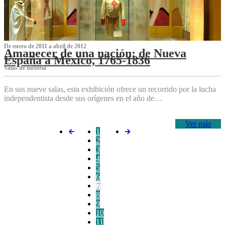
De enero de 2011 a abril de 2012
Amanecer de una nación: de Nueva
España a México, 1765-1836
Salas de historia
En sus nueve salas, esta exhibición ofrece un recorrido por la lucha
independentista desde sus orígenes en el año de…
Ver más
1
2
3
4
5
6
7
8
9
10
11