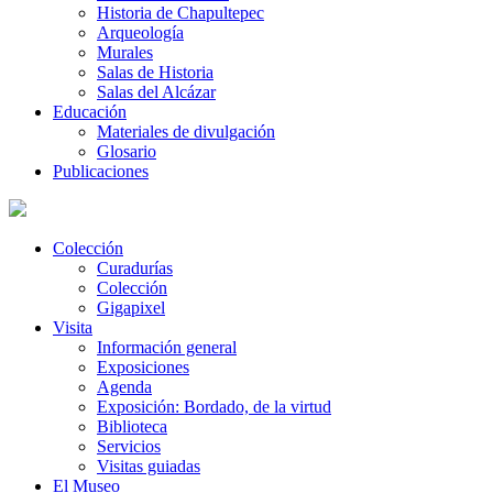
Historia de Chapultepec
Arqueología
Murales
Salas de Historia
Salas del Alcázar
Educación
Materiales de divulgación
Glosario
Publicaciones
Colección
Curadurías
Colección
Gigapixel
Visita
Información general
Exposiciones
Agenda
Exposición: Bordado, de la virtud
Biblioteca
Servicios
Visitas guiadas
El Museo