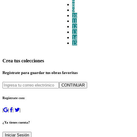
8
9
10
11
12
13
14
15
Crea tus colecciones
Regístrate para guardar tus obras favoritas
CONTINUAR
Regístrate con:
|
|
|
|
¿Ya tienes cuenta?
Iniciar Sesión