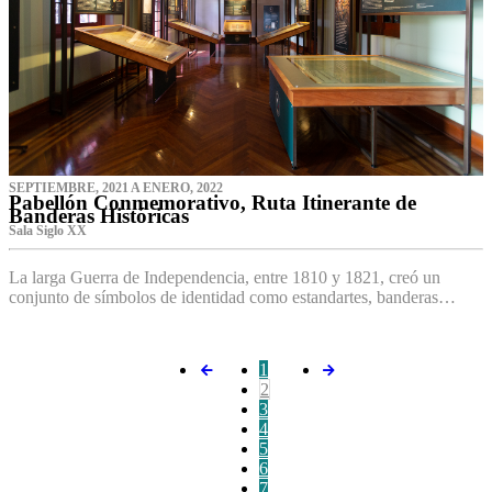
SEPTIEMBRE, 2021 A ENERO, 2022
Pabellón Conmemorativo, Ruta Itinerante de
Banderas Históricas
Sala Siglo XX
La larga Guerra de Independencia, entre 1810 y 1821, creó un
conjunto de símbolos de identidad como estandartes, banderas…
1
2
3
4
5
6
7