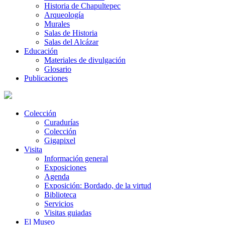
Historia de Chapultepec
Arqueología
Murales
Salas de Historia
Salas del Alcázar
Educación
Materiales de divulgación
Glosario
Publicaciones
Colección
Curadurías
Colección
Gigapixel
Visita
Información general
Exposiciones
Agenda
Exposición: Bordado, de la virtud
Biblioteca
Servicios
Visitas guiadas
El Museo