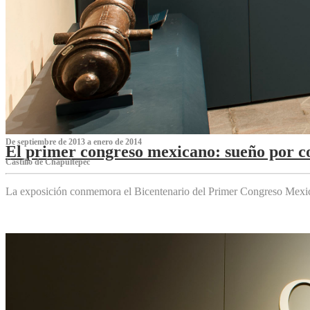
De septiembre de 2013 a enero de 2014
El primer congreso mexicano: sueño por co
Castillo de Chapultepec
La exposición conmemora el Bicentenario del Primer Congreso Mexi