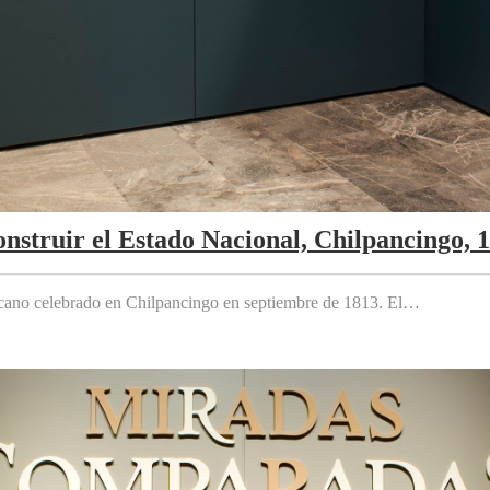
nstruir el Estado Nacional, Chilpancingo, 
cano celebrado en Chilpancingo en septiembre de 1813. El…