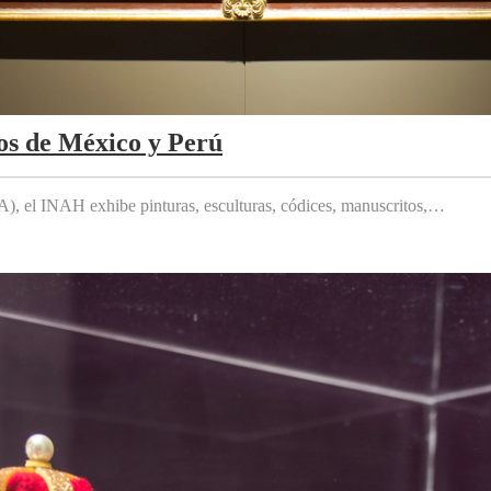
os de México y Perú
 el INAH exhibe pinturas, esculturas, códices, manuscritos,…