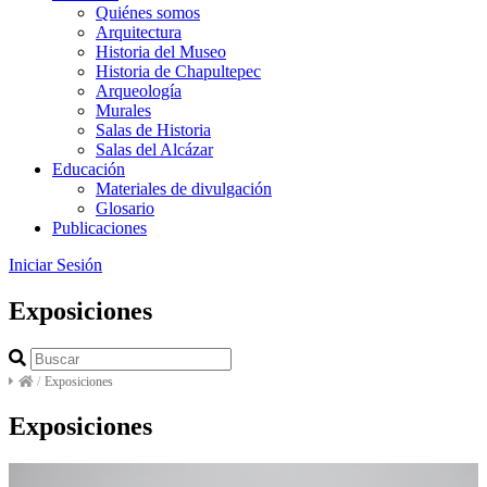
Quiénes somos
Arquitectura
Historia del Museo
Historia de Chapultepec
Arqueología
Murales
Salas de Historia
Salas del Alcázar
Educación
Materiales de divulgación
Glosario
Publicaciones
Iniciar Sesión
Exposiciones
/
Exposiciones
Exposiciones