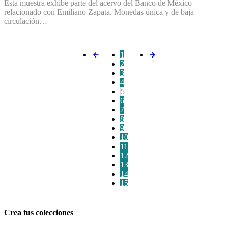
Esta muestra exhibe parte del acervo del Banco de México
relacionado con Emiliano Zapata. Monedas única y de baja
circulación…
1
2
3
4
5
6
7
8
9
10
11
12
13
14
15
Crea tus colecciones