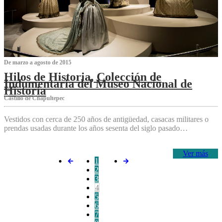
De marzo a agosto de 2015
Hilos de Historia, Colección de
Indumentaria del Museo Nacional de
Historia
Castillo de Chapultepec
Vestidos con cerca de 250 años de antigüedad, casacas militares o
prendas usadas durante los años sesenta del siglo pasado…
Ver más
1
2
3
4
5
6
7