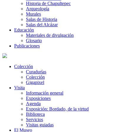
Historia de Chapultepec
Arqueología
Murales
Salas de Historia
Salas del Alcázar
Educación
Materiales de divulgación
Glosario
Publicaciones
Colección
Curadurías
Colección
Gigapixel
Visita
Información general
Exposiciones
Agenda
Exposición: Bordado, de la virtud
Biblioteca
Servicios
Visitas guiadas
El Museo