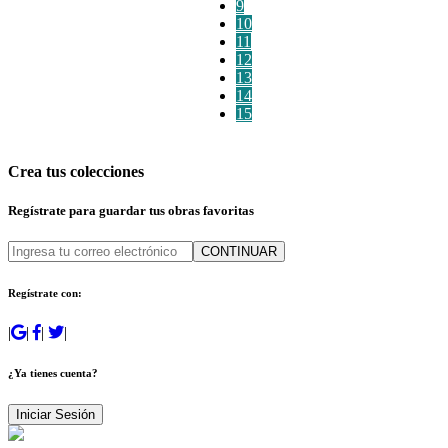
9
10
11
12
13
14
15
Crea tus colecciones
Regístrate para guardar tus obras favoritas
CONTINUAR
Regístrate con:
|
|
|
|
¿Ya tienes cuenta?
Iniciar Sesión