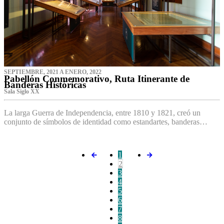
SEPTIEMBRE, 2021 A ENERO, 2022
Pabellón Conmemorativo, Ruta Itinerante de
Banderas Históricas
Sala Siglo XX
La larga Guerra de Independencia, entre 1810 y 1821, creó un
conjunto de símbolos de identidad como estandartes, banderas…
1
2
3
4
5
6
7
8