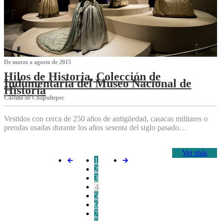
De marzo a agosto de 2015
Hilos de Historia, Colección de
Indumentaria del Museo Nacional de
Historia
Castillo de Chapultepec
Vestidos con cerca de 250 años de antigüedad, casacas militares o
prendas usadas durante los años sesenta del siglo pasado…
Ver más
1
2
3
4
5
6
7