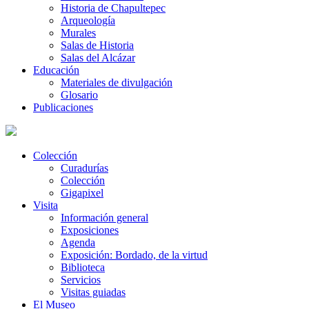
Historia de Chapultepec
Arqueología
Murales
Salas de Historia
Salas del Alcázar
Educación
Materiales de divulgación
Glosario
Publicaciones
Colección
Curadurías
Colección
Gigapixel
Visita
Información general
Exposiciones
Agenda
Exposición: Bordado, de la virtud
Biblioteca
Servicios
Visitas guiadas
El Museo