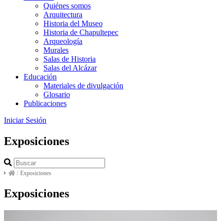
Quiénes somos
Arquitectura
Historia del Museo
Historia de Chapultepec
Arqueología
Murales
Salas de Historia
Salas del Alcázar
Educación
Materiales de divulgación
Glosario
Publicaciones
Iniciar Sesión
Exposiciones
/
Exposiciones
Exposiciones