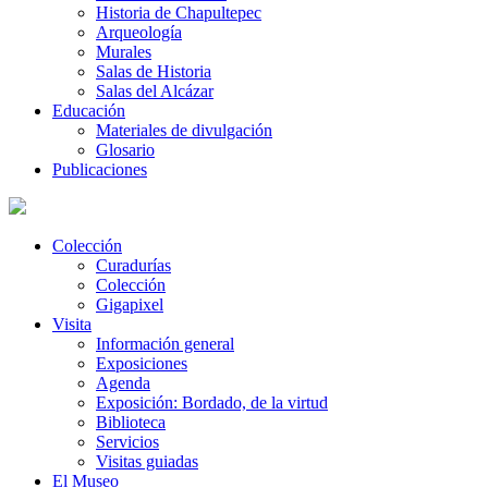
Historia de Chapultepec
Arqueología
Murales
Salas de Historia
Salas del Alcázar
Educación
Materiales de divulgación
Glosario
Publicaciones
Colección
Curadurías
Colección
Gigapixel
Visita
Información general
Exposiciones
Agenda
Exposición: Bordado, de la virtud
Biblioteca
Servicios
Visitas guiadas
El Museo