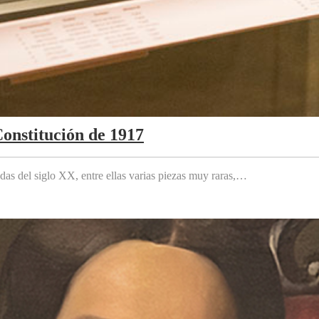
Constitución de 1917
das del siglo XX, entre ellas varias piezas muy raras,…