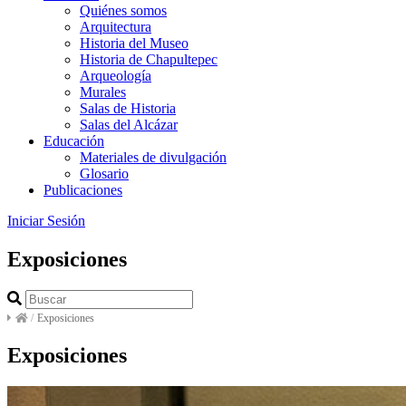
Quiénes somos
Arquitectura
Historia del Museo
Historia de Chapultepec
Arqueología
Murales
Salas de Historia
Salas del Alcázar
Educación
Materiales de divulgación
Glosario
Publicaciones
Iniciar Sesión
Exposiciones
/
Exposiciones
Exposiciones