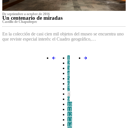
De septiembre a octubre de 2016
Un centenario de miradas
Castillo de Chapultepec
En la colección de casi cien mil objetos del museo se encuentra uno
que reviste especial interés: el Cuadro geográfico,…
1
2
3
4
5
6
7
8
9
10
11
12
13
14