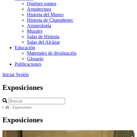
Quiénes somos
Arquitectura
Historia del Museo
Historia de Chapultepec
Arqueología
Murales
Salas de Historia
Salas del Alcázar
Educación
Materiales de divulgación
Glosario
Publicaciones
Iniciar Sesión
Exposiciones
/
Exposiciones
Exposiciones