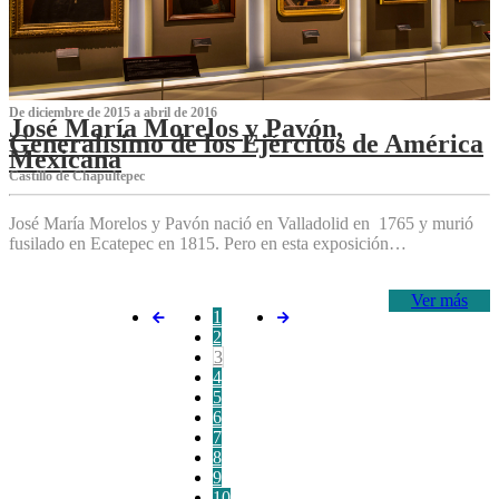
De diciembre de 2015 a abril de 2016
José María Morelos y Pavón,
Generalísimo de los Ejércitos de América
Mexicana
C‌astillo de Chapultepec
José María Morelos y Pavón nació en Valladolid en 1765 y murió
fusilado en Ecatepec en 1815. Pero en esta exposición…
Ver más
1
2
3
4
5
6
7
8
9
10