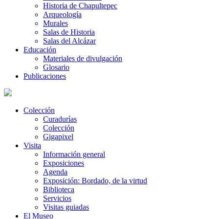
Historia de Chapultepec
Arqueología
Murales
Salas de Historia
Salas del Alcázar
Educación
Materiales de divulgación
Glosario
Publicaciones
Colección
Curadurías
Colección
Gigapixel
Visita
Información general
Exposiciones
Agenda
Exposición: Bordado, de la virtud
Biblioteca
Servicios
Visitas guiadas
El Museo