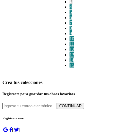
3
4
5
6
7
8
9
10
11
12
13
14
15
Crea tus colecciones
Regístrate para guardar tus obras favoritas
CONTINUAR
Regístrate con:
|
|
|
|