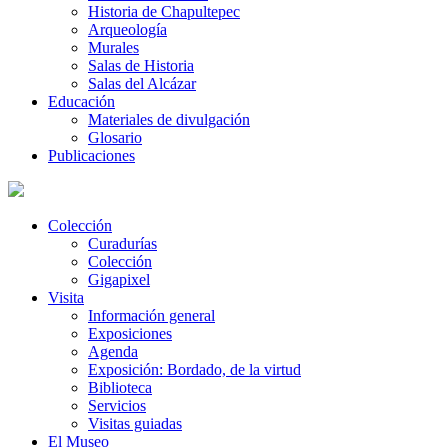
Historia de Chapultepec
Arqueología
Murales
Salas de Historia
Salas del Alcázar
Educación
Materiales de divulgación
Glosario
Publicaciones
Colección
Curadurías
Colección
Gigapixel
Visita
Información general
Exposiciones
Agenda
Exposición: Bordado, de la virtud
Biblioteca
Servicios
Visitas guiadas
El Museo