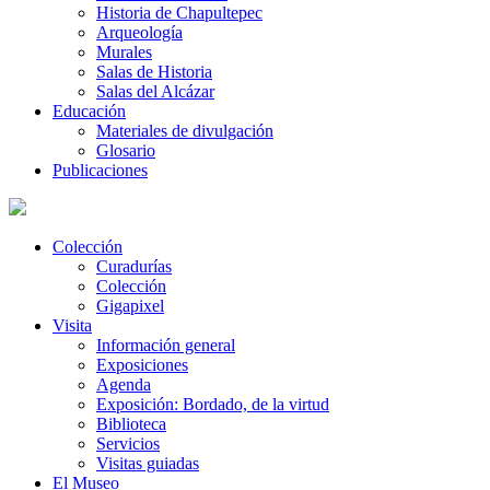
Historia de Chapultepec
Arqueología
Murales
Salas de Historia
Salas del Alcázar
Educación
Materiales de divulgación
Glosario
Publicaciones
Colección
Curadurías
Colección
Gigapixel
Visita
Información general
Exposiciones
Agenda
Exposición: Bordado, de la virtud
Biblioteca
Servicios
Visitas guiadas
El Museo