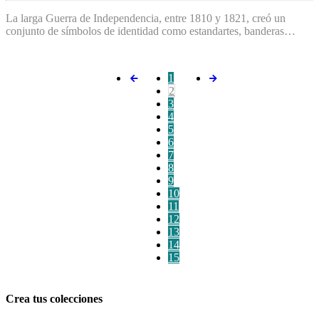
La larga Guerra de Independencia, entre 1810 y 1821, creó un
conjunto de símbolos de identidad como estandartes, banderas…
1
2
3
4
5
6
7
8
9
10
11
12
13
14
15
Crea tus colecciones