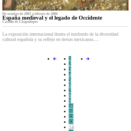
De octubre de 2005 a febrero de 2006
España medieval y el legado de Occidente
Castillo de Chapultepec
La exposición internacional ilustra el trasfondo de la diversidad
cultural española y su reflejo en tierras mexicanas.…
1
2
3
4
5
6
7
8
9
10
11
12
13
14