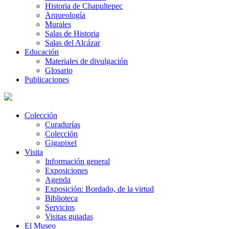
Historia de Chapultepec
Arqueología
Murales
Salas de Historia
Salas del Alcázar
Educación
Materiales de divulgación
Glosario
Publicaciones
Colección
Curadurías
Colección
Gigapixel
Visita
Información general
Exposiciones
Agenda
Exposición: Bordado, de la virtud
Biblioteca
Servicios
Visitas guiadas
El Museo