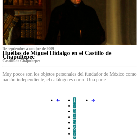
De septiembre a octubre de 2009
Huellas de Miguel Hidalgo en el Castillo de
Chapultepec
Castillo de Chapultepec
Muy pocos son los objetos personales del fundador de México como
nación independiente, el catálogo es corto. Una parte…
1
2
3
4
5
6
7