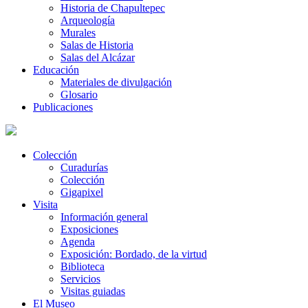
Historia de Chapultepec
Arqueología
Murales
Salas de Historia
Salas del Alcázar
Educación
Materiales de divulgación
Glosario
Publicaciones
Colección
Curadurías
Colección
Gigapixel
Visita
Información general
Exposiciones
Agenda
Exposición: Bordado, de la virtud
Biblioteca
Servicios
Visitas guiadas
El Museo