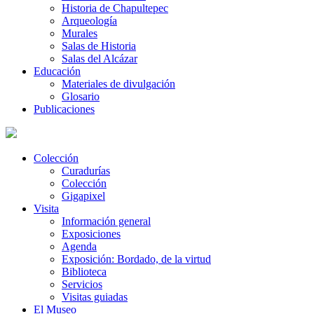
Historia de Chapultepec
Arqueología
Murales
Salas de Historia
Salas del Alcázar
Educación
Materiales de divulgación
Glosario
Publicaciones
Colección
Curadurías
Colección
Gigapixel
Visita
Información general
Exposiciones
Agenda
Exposición: Bordado, de la virtud
Biblioteca
Servicios
Visitas guiadas
El Museo